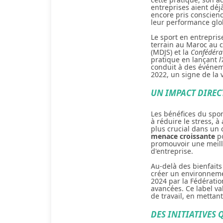
entreprises aient déj
encore pris conscien
leur performance glo
Le sport en entrepris
terrain au Maroc au
(MDJS) et la
Confédéra
pratique en lançant
l
conduit à des événe
2022, un signe de la
UN IMPACT DIRECT
Les bénéfices du spor
à réduire le stress, à
plus crucial dans un 
menace croissante
po
promouvoir une meille
d'entreprise.
Au-delà des bienfaits
créer un environnemen
2024 par la Fédérati
avancées. Ce label va
de travail, en mettan
DES INITIATIVES