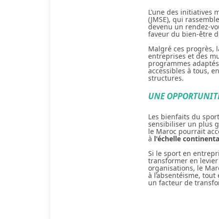
L’une des initiatives
(JMSE), qui rassemb
devenu un rendez-v
faveur du bien-être d
Malgré ces progrès, 
entreprises et des mu
programmes adaptés. I
accessibles à tous, e
structures.
UNE OPPORTUNIT
Les bienfaits du sport
sensibiliser un plus
le Maroc pourrait acc
à
l'échelle continent
Si le sport en entrep
transformer en levie
organisations, le Mar
à l’absentéisme, tout
un facteur de transf