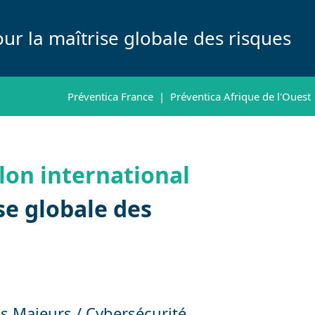
ur la maîtrise globale des risques
Préventica France
|
Préventica Afrique de l'Ouest
lon international
se globale des
s Majeurs / Cybersécurité