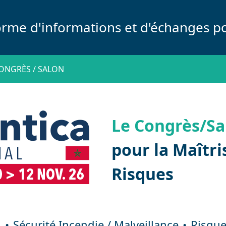
orme d'informations et d'échanges po
ONGRÈS / SALON
Le Congrès/Sa
pour la Maîtri
Risques
l
Sécurité Incendie / Malveillance
Risque