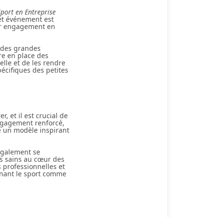
port en Entreprise
Cet événement est
ur engagement en
r des grandes
re en place des
lle et de les rendre
écifiques des petites
r, et il est crucial de
engagement renforcé,
e un modèle inspirant
 également se
s sains au cœur des
s professionnelles et
onnant le sport comme