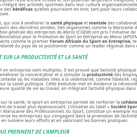
à intégré des activités sportives dans leur culture organisationnel
ce des
bénéfices
qu’elles pourraient en tirer, tant pour leurs colla
bale.
e, qui vise à améliorer la
santé physique
et
mentale
des collabora
 cours des dernières années. Des organismes comme la
Marocaine de
tion générale des entreprises du Maroc
(CGEM) ont pris l'initiative d
'Association pour la Promotion du Sport en Entreprise au Maroc
(APSEM
ments comme le premier
Forum Africain du Sport en Entreprise
, t
 volonté du pays de se positionner comme un leader régional dans
 SUR LA PRODUCTIVITÉ ET LA SANTÉ
t en entreprise sont multiples. Il est prouvé que l’activité physiqu
 améliorer la concentration et à stimuler la
productivité
des employé
contexte où les maladies liées à la sédentarité, comme l’obésité, r
ur la santé publique. Cette évolution met en évidence la nécessité
ure qualité de vie au travail, en intégrant l’activité physique dans 
 sur la santé, le sport en entreprise permet de renforcer la
cohési
t de travail plus épanouissant. L’initiative du label «
Société Spor
on Marocaine des Professionnels du Sport, constitue un exemple m
lorise les entreprises qui s'engagent dans la promotion de l’activi
t en lumière leurs efforts et en valorisant les bonnes pratiques.
 QUI PRENNENT DE L’AMPLEUR