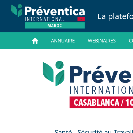
La platef
ANNUAIRE
WEBINAIRES
C
Santé - Sécurité au Travai