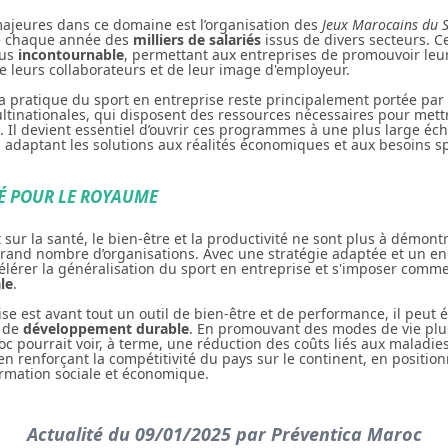
 majeures dans ce domaine est l’organisation des
Jeux Marocains du S
le chaque année des
milliers de salariés
issus de divers secteurs. 
ous
incontournable
, permettant aux entreprises de promouvoir le
e leurs collaborateurs et de leur image d'employeur.
la pratique du sport en entreprise reste principalement portée pa
ltinationales, qui disposent des ressources nécessaires pour mett
l devient essentiel d’ouvrir ces programmes à une plus large éche
n adaptant les solutions aux réalités économiques et aux besoins sp
É POUR LE ROYAUME
 sur la santé, le bien-être et la productivité ne sont plus à démontre
 grand nombre d’organisations. Avec une stratégie adaptée et un 
élérer la généralisation du sport en entreprise et s'imposer comm
ale
.
rise est avant tout un outil de bien-être et de performance, il peut
r de
développement durable
. En promouvant des modes de vie plu
oc pourrait voir, à terme, une réduction des coûts liés aux maladie
 en renforçant la compétitivité du pays sur le continent, en positi
ormation sociale et économique.
Actualité du 09/01/2025 par Préventica Maroc