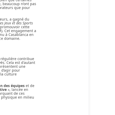
le, beaucoup n’ont pas
borateurs que pour
teurs, a gagné du
s Jeux et des Sports
e promouvoir cette
). Cet engagement a
enu à Casablanca en
 ce domaine.
e régulière contribue
s. Cela est d'autant
eprésentent une
 d’agir pour
la culture
on des équipes
et de
tive
», lancée en
arquant de ces
té physique en milieu