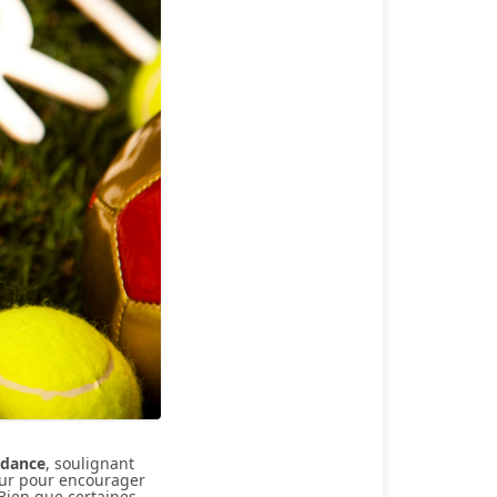
ndance
, soulignant
jour pour encourager
 Bien que certaines