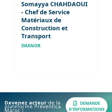
Somayya CHAHDAOUI
- Chef de Service
Matériaux de
Construction et
Transport
IMANOR
Devenez acteur
de la
DEMANDE
plateforme Préventica
D'INFORMATIONS
Maroc !