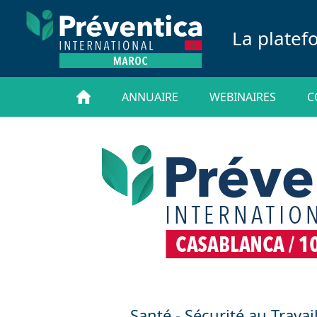
La platef
ANNUAIRE
WEBINAIRES
C
Santé - Sécurité au Travai