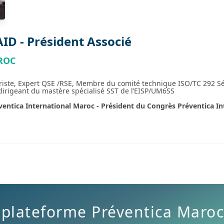
AID - Président Associé
ROC
riste, Expert QSE /RSE, Membre du comité technique ISO/TC 292 Séc
 dirigeant du mastère spécialisé SST de l’EISP/UM6SS
ventica International Maroc - Président du Congrès Préventica I
 plateforme Préventica Maroc