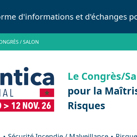
orme d'informations et d'échanges po
ONGRÈS / SALON
Le Congrès/Sa
pour la Maîtri
Risques
l
Sécurité Incendie / Malveillance
Risque