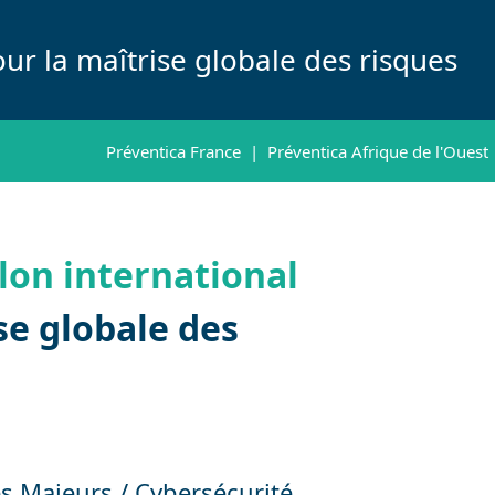
ur la maîtrise globale des risques
Préventica France
|
Préventica Afrique de l'Ouest
lon international
se globale des
s Majeurs / Cybersécurité