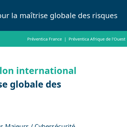
ur la maîtrise globale des risques
Préventica France
|
Préventica Afrique de l'Ouest
lon international
se globale des
s Majeurs / Cybersécurité