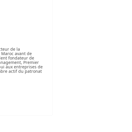
cteur de la
u Maroc avant de
ident fondateur de
 management, Premier
pui aux entreprises de
mbre actif du patronat