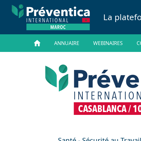
La platef
ANNUAIRE
WEBINAIRES
C
Santé - Sécurité au Travai