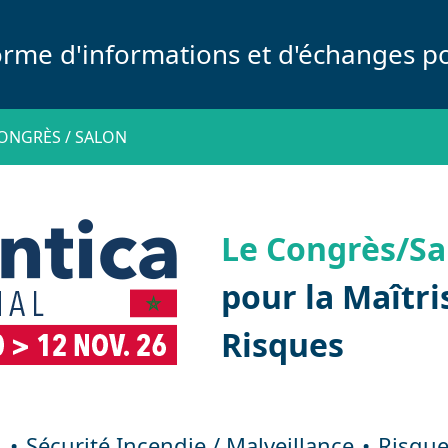
orme d'informations et d'échanges po
ONGRÈS / SALON
Le Congrès/Sa
pour la Maîtri
Risques
l
Sécurité Incendie / Malveillance
Risque