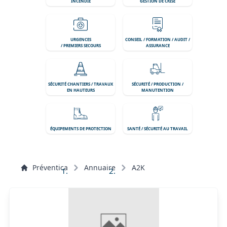
INCENDIE
GESTION DE CRISE
URGENCES
CONSEIL / FORMATION / AUDIT /
/ PREMIERS SECOURS
ASSURANCE
SÉCURITÉ CHANTIERS / TRAVAUX
SÉCURITÉ / PRODUCTION /
EN HAUTEURS
MANUTENTION
ÉQUIPEMENTS DE PROTECTION
SANTÉ / SÉCURITÉ AU TRAVAIL
Préventica
Annuaire
A2K