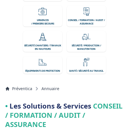
URGENCES
CONSEIL / FORMATION / AUDIT /
/ PREMIERS SECOURS
ASSURANCE
SÉCURITÉ CHANTIERS / TRAVAUX
SÉCURITÉ / PRODUCTION /
EN HAUTEURS
MANUTENTION
ÉQUIPEMENTS DE PROTECTION
SANTÉ / SÉCURITÉ AU TRAVAIL
Préventica
Annuaire
•
Les Solutions & Services
CONSEIL
/ FORMATION / AUDIT /
ASSURANCE