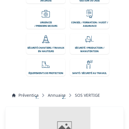
INCENDIE
GESTION DE CRISE
URGENCES
CONSEIL / FORMATION / AUDIT /
/ PREMIERS SECOURS
ASSURANCE
SÉCURITÉ CHANTIERS / TRAVAUX
SÉCURITÉ / PRODUCTION /
EN HAUTEURS
MANUTENTION
ÉQUIPEMENTS DE PROTECTION
SANTÉ / SÉCURITÉ AU TRAVAIL
Préventica
Annuaire
SOS VERTIGE