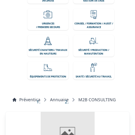
INCENDIE
GESTION DE CRISE
URGENCES
CONSEIL / FORMATION / AUDIT /
/ PREMIERS SECOURS
ASSURANCE
SÉCURITÉ CHANTIERS / TRAVAUX
SÉCURITÉ / PRODUCTION /
EN HAUTEURS
MANUTENTION
ÉQUIPEMENTS DE PROTECTION
SANTÉ / SÉCURITÉ AU TRAVAIL
Préventica
Annuaire
M2B CONSULTING