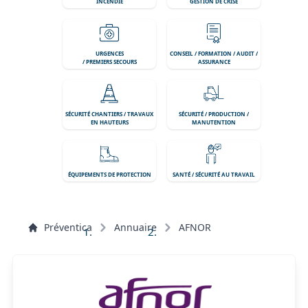
INCENDIE
GESTION DE CRISE
URGENCES
CONSEIL / FORMATION / AUDIT /
/ PREMIERS SECOURS
ASSURANCE
SÉCURITÉ CHANTIERS / TRAVAUX
SÉCURITÉ / PRODUCTION /
EN HAUTEURS
MANUTENTION
ÉQUIPEMENTS DE PROTECTION
SANTÉ / SÉCURITÉ AU TRAVAIL
Préventica
Annuaire
AFNOR