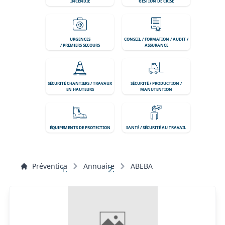
INCENDIE
GESTION DE CRISE
URGENCES
CONSEIL / FORMATION / AUDIT /
/ PREMIERS SECOURS
ASSURANCE
SÉCURITÉ CHANTIERS / TRAVAUX
SÉCURITÉ / PRODUCTION /
EN HAUTEURS
MANUTENTION
ÉQUIPEMENTS DE PROTECTION
SANTÉ / SÉCURITÉ AU TRAVAIL
Préventica
Annuaire
ABEBA