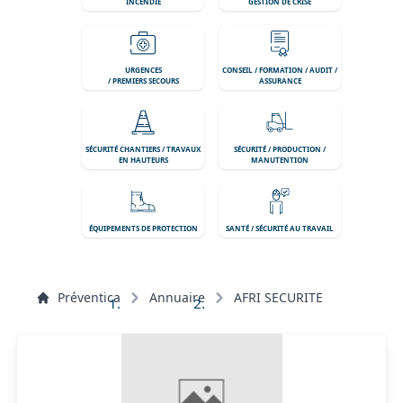
INCENDIE
GESTION DE CRISE
URGENCES
CONSEIL / FORMATION / AUDIT /
/ PREMIERS SECOURS
ASSURANCE
SÉCURITÉ CHANTIERS / TRAVAUX
SÉCURITÉ / PRODUCTION /
EN HAUTEURS
MANUTENTION
ÉQUIPEMENTS DE PROTECTION
SANTÉ / SÉCURITÉ AU TRAVAIL
Préventica
Annuaire
AFRI SECURITE