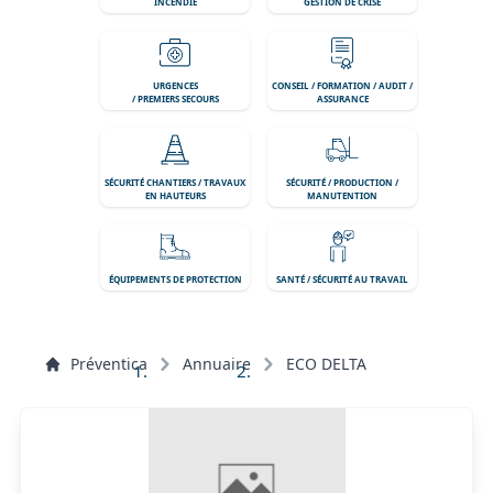
INCENDIE
GESTION DE CRISE
URGENCES
CONSEIL / FORMATION / AUDIT /
/ PREMIERS SECOURS
ASSURANCE
SÉCURITÉ CHANTIERS / TRAVAUX
SÉCURITÉ / PRODUCTION /
EN HAUTEURS
MANUTENTION
ÉQUIPEMENTS DE PROTECTION
SANTÉ / SÉCURITÉ AU TRAVAIL
Préventica
Annuaire
ECO DELTA