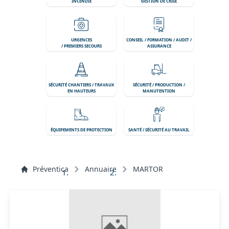
INCENDIE
GESTION DE CRISE
URGENCES
CONSEIL / FORMATION / AUDIT /
/ PREMIERS SECOURS
ASSURANCE
SÉCURITÉ CHANTIERS / TRAVAUX
SÉCURITÉ / PRODUCTION /
EN HAUTEURS
MANUTENTION
ÉQUIPEMENTS DE PROTECTION
SANTÉ / SÉCURITÉ AU TRAVAIL
Préventica
Annuaire
MARTOR