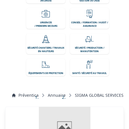
INCENDIE
GESTION DE CRISE
URGENCES
CONSEIL / FORMATION / AUDIT /
/ PREMIERS SECOURS
ASSURANCE
SÉCURITÉ CHANTIERS / TRAVAUX
SÉCURITÉ / PRODUCTION /
EN HAUTEURS
MANUTENTION
ÉQUIPEMENTS DE PROTECTION
SANTÉ / SÉCURITÉ AU TRAVAIL
Préventica
Annuaire
SIGMA GLOBAL SERVICES