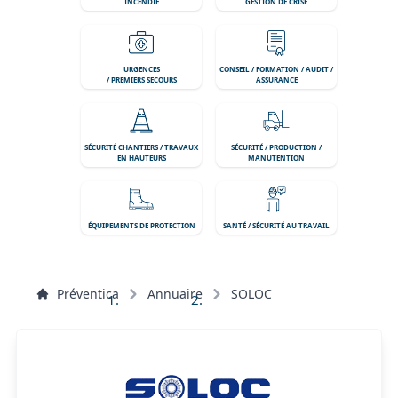
INCENDIE
GESTION DE CRISE
URGENCES
CONSEIL / FORMATION / AUDIT /
/ PREMIERS SECOURS
ASSURANCE
SÉCURITÉ CHANTIERS / TRAVAUX
SÉCURITÉ / PRODUCTION /
EN HAUTEURS
MANUTENTION
ÉQUIPEMENTS DE PROTECTION
SANTÉ / SÉCURITÉ AU TRAVAIL
Préventica
Annuaire
SOLOC